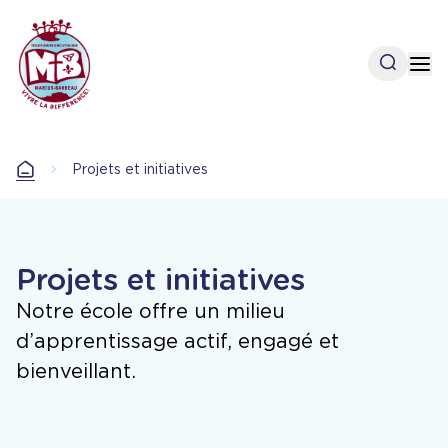
Aller
au
contenu
Open se
Op
principal
Projets et initiatives
Accueil
Projets et initiatives
Notre école offre un milieu
d’apprentissage actif, engagé et
bienveillant.