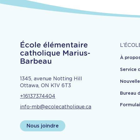
À
École élémentaire
L’ÉCOL
catholique Marius-
À propo
pr
Barbeau
Service 
1345, avenue Notting Hill
Nouvell
Ottawa, ON K1V 6T3
Bureau d
+16137374404
Formulai
info-mb@ecolecatholique.ca
Nous joindre