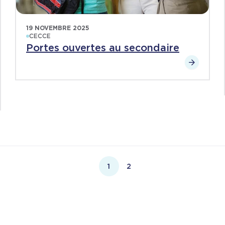
19 NOVEMBRE 2025
CECCE
Portes ouvertes au secondaire
1
2
Page courante
Page