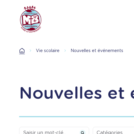
Aller
au
contenu
principal
Vie scolaire
Nouvelles et événements
Accueil
Nouvelles et
Categories
Catégories