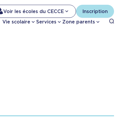
Na
Voir les écoles du CECCE
Inscription
Nav
Open sea
Vie scolaire
Services
Zone parents
se
pri