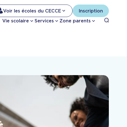
Na
Voir les écoles du CECCE
Inscription
Nav
Open sea
Vie scolaire
Services
Zone parents
se
pri