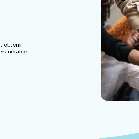
s
t obtenir
 vulnérable.