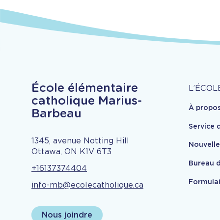
À
École élémentaire
L’ÉCOL
catholique Marius-
À propo
pr
Barbeau
Service 
1345, avenue Notting Hill
Nouvell
Ottawa, ON K1V 6T3
Bureau d
+16137374404
Formulai
info-mb@ecolecatholique.ca
Nous joindre